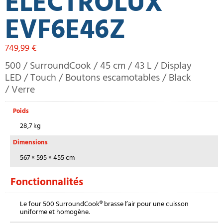
ELECTROLUX
EVF6E46Z
749,99
€
500 / SurroundCook / 45 cm / 43 L / Display
LED / Touch / Boutons escamotables / Black
/ Verre
Poids
28,7 kg
Dimensions
567 × 595 × 455 cm
Fonctionnalités
Le four 500 SurroundCook® brasse l’air pour une cuisson
uniforme et homogène.