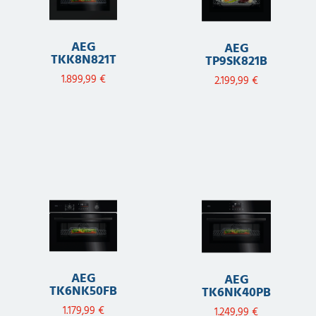
AEG
AEG
TKK8N821T
TP9SK821B
1.899,99
€
2.199,99
€
AEG
AEG
TK6NK50FB
TK6NK40PB
1.179,99
€
1.249,99
€