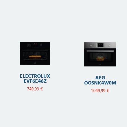
ELECTROLUX
AEG
EVF6E46Z
OO5NK4W0M
749,99
€
1.049,99
€