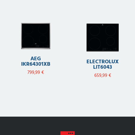
AEG
ELECTROLUX
IKR64301XB
LIT6043
799,99
€
659,99
€