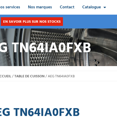
os services
Nos marques
Contact
Catalogue
EN SAVOIR PLUS SUR NOS STOCKS
G TN64IA0FXB
CCUEIL
/
TABLE DE CUISSON
/ AEG TN64IA0FXB
EG TN64IA0FXB