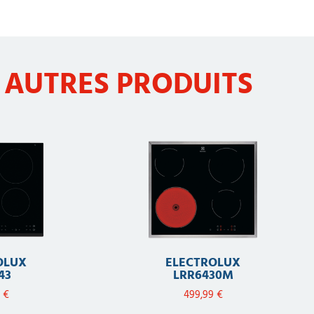
 AUTRES PRODUITS
OLUX
ELECTROLUX
43
LRR6430M
9
€
499,99
€