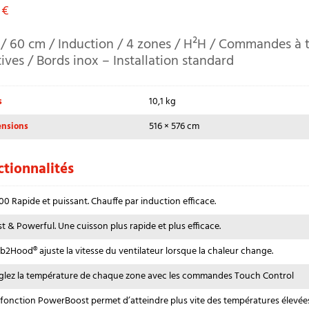
9
€
/ 60 cm / Induction / 4 zones / H²H / Commandes à 
tives / Bords inox – Installation standard
10,1 kg
s
516 × 576 cm
nsions
tionnalités
00 Rapide et puissant. Chauffe par induction efficace.
st & Powerful. Une cuisson plus rapide et plus efficace.
b2Hood® ajuste la vitesse du ventilateur lorsque la chaleur change.
glez la température de chaque zone avec les commandes Touch Control
 fonction PowerBoost permet d’atteindre plus vite des températures élevée