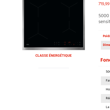
719,9
5000 
sensi
Poid
Dime
CLASSE ÉNERGÉTIQUE
Fonc
50
Fa
Ho
Ré
La