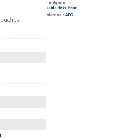
Catégorie
Table de cuisson
Marque :
AEG
touches
s