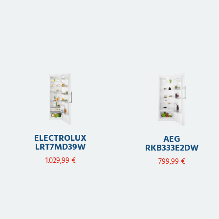
ELECTROLUX
AEG
LRT7MD39W
RKB333E2DW
1.029,99
€
799,99
€