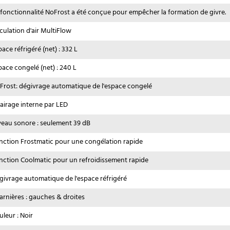
 fonctionnalité NoFrost a été conçue pour empêcher la formation de givre.
rculation d'air MultiFlow
ace réfrigéré (net) : 332 L
pace congelé (net) : 240 L
Frost: dégivrage automatique de l'espace congelé
lairage interne par LED
veau sonore : seulement 39 dB
nction Frostmatic pour une congélation rapide
nction Coolmatic pour un refroidissement rapide
givrage automatique de l'espace réfrigéré
arnières : gauches & droites
uleur : Noir