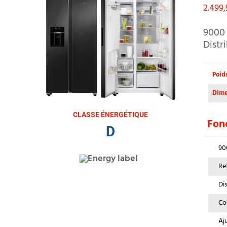
2.499
9000 
Distr
Poid
Dime
CLASSE ÉNERGÉTIQUE
Fonc
D
900
Ref
Di
Coo
Aju