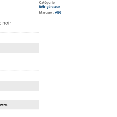
Catégorie
Réfrigérateur
Marque :
AEG
x noir
gères.