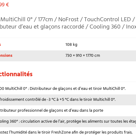
,99
€
MultiChill 0° / 177cm / NoFrost / TouchControl LED /
ibuteur d’eau et glaçons raccordé / Cooling 360 / Ino
108 kg
s
730 × 910 × 1770 cm
nsions
tionnalités
0 MultiChill 0° : Distributeur de glaçons et d’eau et tiroir MultiChill 0°.
roidissement contrôlé de -3 °C à +5 °C dans le tiroir Multichill 0°.
stributeur professionnel de glaçons et d’eau dans la porte
ling 360° : circulation active de l’air, protège les aliments sur toutes les éta
stez l’humidité dans le tiroir FreshZone afin de protéger les produits frais.