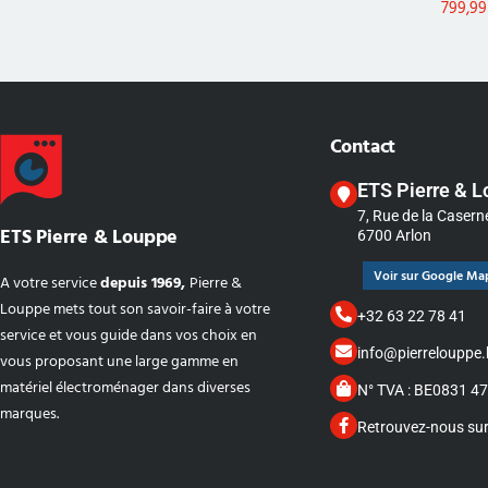
799,9
Contact
ETS Pierre & 
7, Rue de la Casern
ETS Pierre & Louppe
6700 Arlon
Voir sur Google Ma
A votre service
depuis 1969,
Pierre &
Louppe mets tout son savoir-faire à votre
+32 63 22 78 41
service et vous guide dans vos choix en
info@pierrelouppe.
vous proposant une large gamme en
matériel électroménager dans diverses
N° TVA : BE0831 4
marques.
Retrouvez-nous su