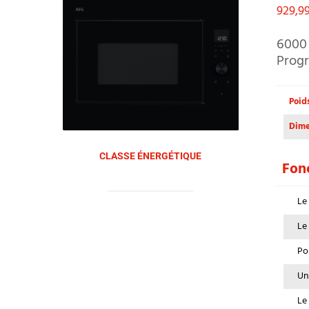
929,9
6000 
Progr
Poid
Dime
CLASSE ÉNERGÉTIQUE
Fonc
Le
Le
Po
Un
Le