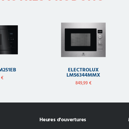
M251EB
ELECTROLUX
LMS6344MMX
9
€
849,99
€
Heures d'ouvertures