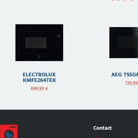
ELECTROLUX
AEG TS5G
KMFE264TEK
729,9
699,99
€
Contact