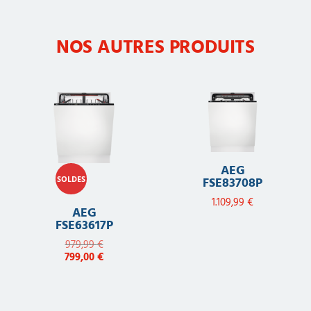
NOS AUTRES PRODUITS
AEG
SOLDES
FSE83708P
1.109,99
€
AEG
FSE63617P
979,99
€
799,00
€