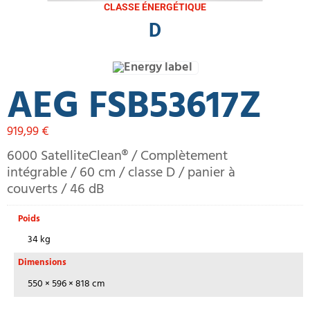
CLASSE ÉNERGÉTIQUE
D
AEG FSB53617Z
919,99
€
6000 SatelliteClean® / Complètement
intégrable / 60 cm / classe D / panier à
couverts / 46 dB
Poids
34 kg
Dimensions
550 × 596 × 818 cm