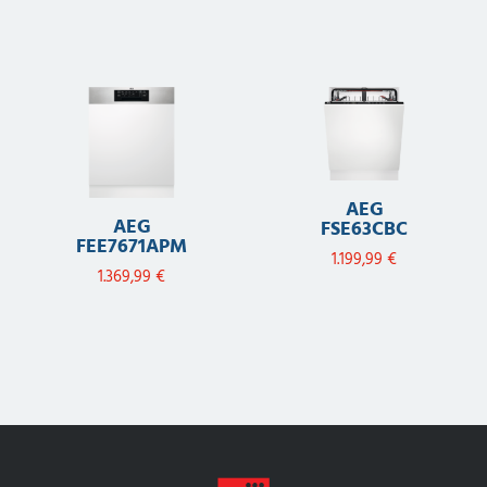
AEG
AEG
FSE63CBC
FEE7671APM
1.199,99
€
1.369,99
€