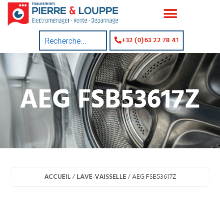
+32 (0)63 22 78 41
AEG FSB53617Z
ACCUEIL
/
LAVE-VAISSELLE
/ AEG FSB53617Z