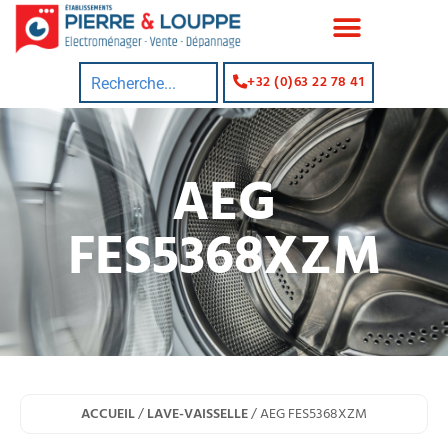
+32 (0)63 22 78 41
AEG
FES5368XZM
ACCUEIL
/
LAVE-VAISSELLE
/ AEG FES5368XZM