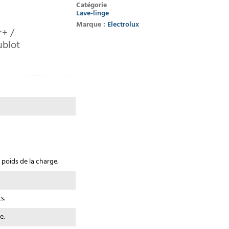
Catégorie
Lave-linge
Marque :
Electrolux
r+ /
ublot
poids de la charge.
s.
e.