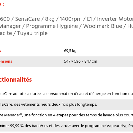
9
€
 600 / SensiCare / 8kg / 1400rpm / E1 / Inverter Moto
Manager / Programme Hygiène / Woolmark Blue / H
acite / Tuyau triple
69,5 kg
s
547 × 596 × 847 cm
nsions
tionnalités
nsiCare adapte la durée, la consommation d’eau et d’énergie en fonction du 
nsiCare, des vêtements neufs deux fois plus longtemps.
me Manager®, une fonction en 4 étapes pour des temps de lavage plus court
iminez 99,99 % des bactéries et des virus* avec le programme Vapeur Hygièn