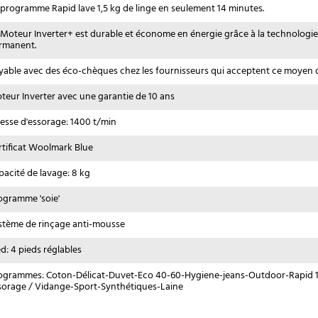
 programme Rapid lave 1,5 kg de linge en seulement 14 minutes.
 Moteur Inverter+ est durable et économe en énergie grâce à la technologi
rmanent.
yable avec des éco-chèques chez les fournisseurs qui acceptent ce moyen 
teur Inverter avec une garantie de 10 ans
tesse d'essorage: 1400 t/min
rtificat Woolmark Blue
pacité de lavage: 8 kg
ogramme 'soie'
stème de rinçage anti-mousse
ed: 4 pieds réglables
ogrammes: Coton-Délicat-Duvet-Eco 40-60-Hygiene-jeans-Outdoor-Rapid 
sorage / Vidange-Sport-Synthétiques-Laine