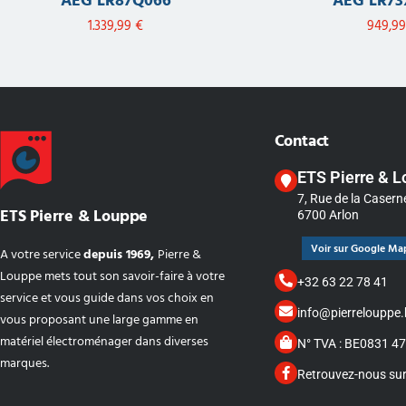
AEG LR87Q066
AEG LR73
1.339,99
€
949,9
Contact
ETS Pierre & 
7, Rue de la Casern
ETS Pierre & Louppe
6700 Arlon
Voir sur Google Ma
A votre service
depuis 1969,
Pierre &
Louppe mets tout son savoir-faire à votre
+32 63 22 78 41
service et vous guide dans vos choix en
info@pierrelouppe.
vous proposant une large gamme en
matériel électroménager dans diverses
N° TVA : BE0831 4
marques.
Retrouvez-nous su