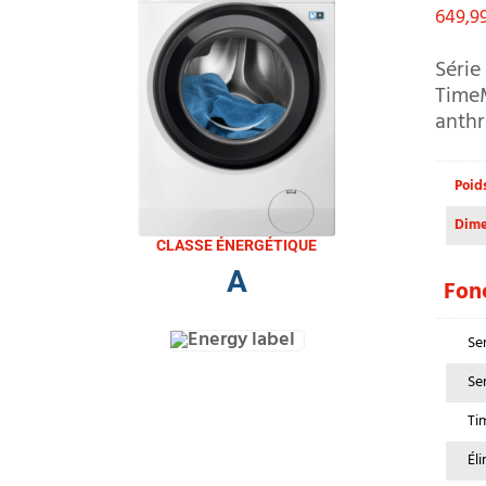
649,9
Série
Time
anthr
Poid
Dime
CLASSE ÉNERGÉTIQUE
A
Fonc
Se
Se
Ti
Él