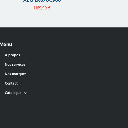
AEG LR87UC966
1.169,99
€
Menu
À propos
Nos services
Nos marques
Contact
Catalogue