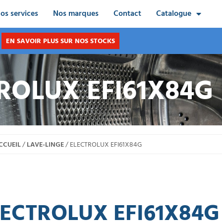
os services
Nos marques
Contact
Catalogue
EN SAVOIR PLUS SUR NOS STOCKS
ROLUX EFI61X84G
CCUEIL
/
LAVE-LINGE
/ ELECTROLUX EFI61X84G
LECTROLUX EFI61X84G