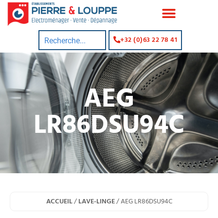
+32 (0)63 22 78 41
AEG
LR86DSU94C
ACCUEIL
/
LAVE-LINGE
/ AEG LR86DSU94C