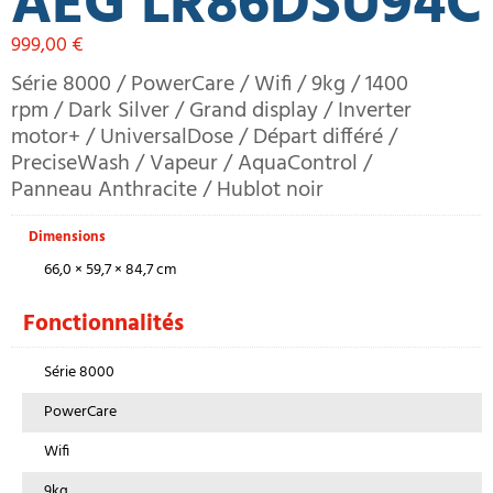
AEG LR86DSU94C
999,00
€
Série 8000 / PowerCare / Wifi / 9kg / 1400
rpm / Dark Silver / Grand display / Inverter
motor+ / UniversalDose / Départ différé /
PreciseWash / Vapeur / AquaControl /
Panneau Anthracite / Hublot noir
Dimensions
66,0 × 59,7 × 84,7 cm
Fonctionnalités
Série 8000
PowerCare
Wifi
9kg