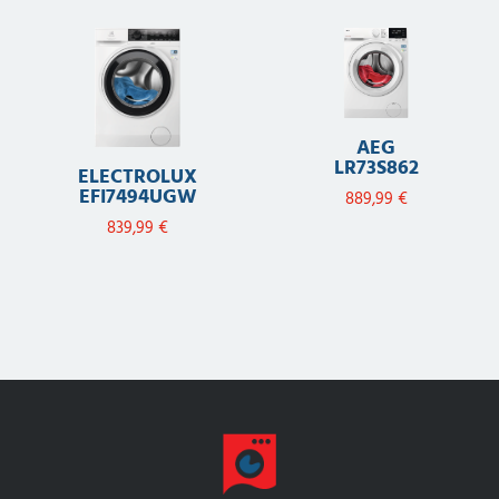
AEG
LR73S862
ELECTROLUX
EFI7494UGW
889,99
€
839,99
€