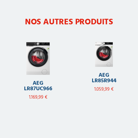
NOS AUTRES PRODUITS
AEG
LR85R944
AEG
LR87UC966
1.059,99
€
1.169,99
€