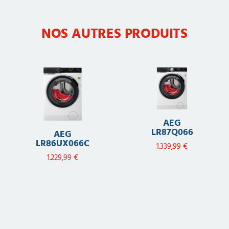
NOS AUTRES PRODUITS
AEG
LR87Q066
AEG
LR86UX066C
1.339,99
€
1.229,99
€