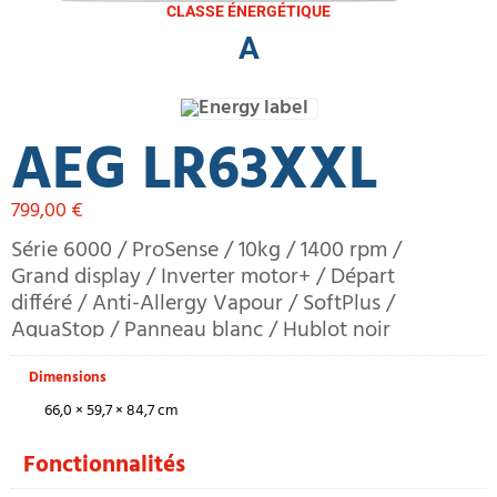
CLASSE ÉNERGÉTIQUE
A
AEG LR63XXL
799,00
€
Série 6000 / ProSense / 10kg / 1400 rpm /
Grand display / Inverter motor+ / Départ
différé / Anti-Allergy Vapour / SoftPlus /
AquaStop / Panneau blanc / Hublot noir
Dimensions
66,0 × 59,7 × 84,7 cm
Fonctionnalités