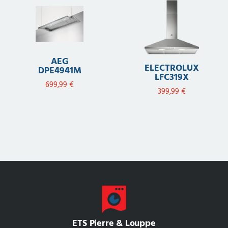
AEG
ELECTROLUX
DPE4941M
LFC319X
699,99
€
399,99
€
ETS Pierre & Louppe