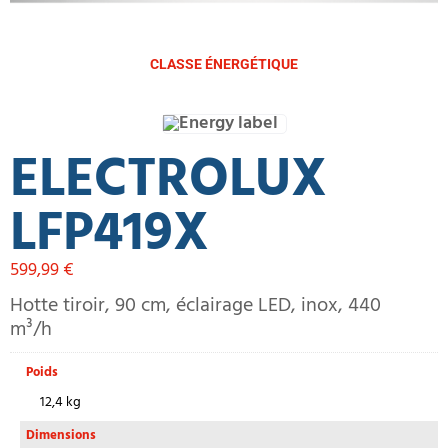
CLASSE ÉNERGÉTIQUE
ELECTROLUX
LFP419X
599,99
€
Hotte tiroir, 90 cm, éclairage LED, inox, 440
m³/h
Poids
12,4 kg
Dimensions