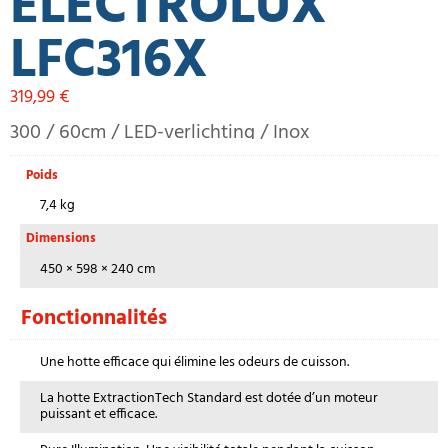
ELECTROLUX
LFC316X
319,99
€
300 / 60cm / LED-verlichting / Inox
Poids
7,4 kg
Dimensions
450 × 598 × 240 cm
Fonctionnalités
Une hotte efficace qui élimine les odeurs de cuisson.
La hotte ExtractionTech Standard est dotée d’un moteur
puissant et efficace.