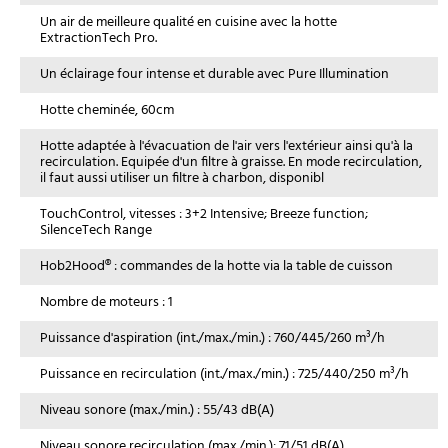
Un air de meilleure qualité en cuisine avec la hotte
ExtractionTech Pro.
Un éclairage four intense et durable avec Pure Illumination
Hotte cheminée, 60cm
Hotte adaptée à l'évacuation de l'air vers l'extérieur ainsi qu'à la
recirculation. Equipée d'un filtre à graisse. En mode recirculation,
il faut aussi utiliser un filtre à charbon, disponibl
TouchControl, vitesses : 3+2 Intensive; Breeze function;
SilenceTech Range
Hob2Hood® : commandes de la hotte via la table de cuisson
Nombre de moteurs : 1
Puissance d'aspiration (int./max./min.) : 760/445/260 m³/h
Puissance en recirculation (int./max./min.) : 725/440/250 m³/h
Niveau sonore (max./min.) : 55/43 dB(A)
Niveau sonore recirculation (max./min.): 71/51 dB(A)