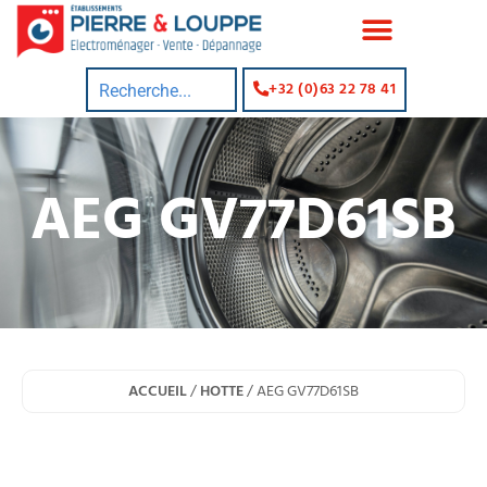
+32 (0)63 22 78 41
AEG GV77D61SB
ACCUEIL
/
HOTTE
/ AEG GV77D61SB