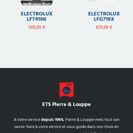
ELECTROLUX
ELECTROLUX
LFT419K
LFG719X
569,99
€
879,99
€
ETS Pierre & Louppe
A votre service
depuis 1969,
Pierre & Louppe mets tout son
savoir-faire à votre service et vous guide dans vos choix en