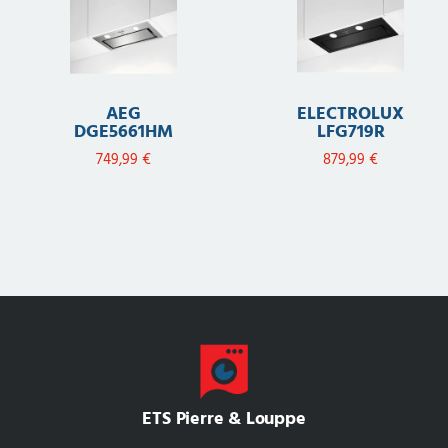
AEG
ELECTROLUX
DGE5661HM
LFG719R
749,99
€
879,99
€
ETS Pierre & Louppe