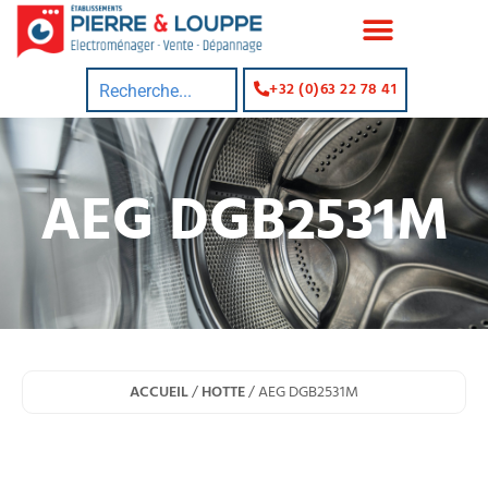
+32 (0)63 22 78 41
AEG DGB2531M
ACCUEIL
/
HOTTE
/ AEG DGB2531M