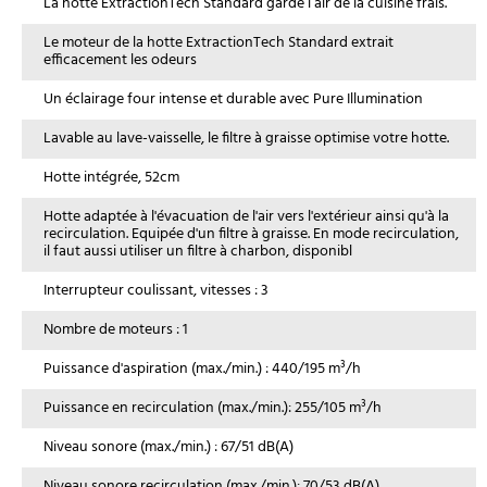
La hotte ExtractionTech Standard garde l’air de la cuisine frais.
Le moteur de la hotte ExtractionTech Standard extrait
efficacement les odeurs
Un éclairage four intense et durable avec Pure Illumination
Lavable au lave-vaisselle, le filtre à graisse optimise votre hotte.
Hotte intégrée, 52cm
Hotte adaptée à l'évacuation de l'air vers l'extérieur ainsi qu'à la
recirculation. Equipée d'un filtre à graisse. En mode recirculation,
il faut aussi utiliser un filtre à charbon, disponibl
Interrupteur coulissant, vitesses : 3
Nombre de moteurs : 1
Puissance d'aspiration (max./min.) : 440/195 m³/h
Puissance en recirculation (max./min.): 255/105 m³/h
Niveau sonore (max./min.) : 67/51 dB(A)
Niveau sonore recirculation (max./min.): 70/53 dB(A)