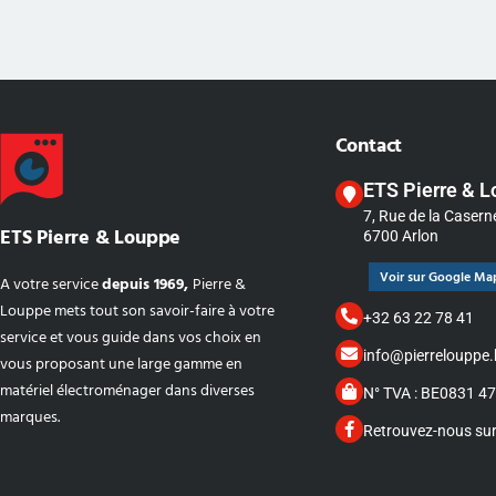
Contact
ETS Pierre & 
7, Rue de la Casern
ETS Pierre & Louppe
6700 Arlon
Voir sur Google Ma
A votre service
depuis 1969,
Pierre &
Louppe mets tout son savoir-faire à votre
+32 63 22 78 41
service et vous guide dans vos choix en
info@pierrelouppe.
vous proposant une large gamme en
matériel électroménager dans diverses
N° TVA : BE0831 4
marques.
Retrouvez-nous su