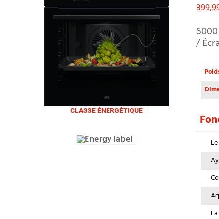
899,9
6000 
/ Écr
Poid
Dime
CLASSE ÉNERGÉTIQUE
Fonc
Le
Ay
Co
Aq
La