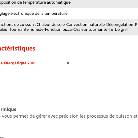
oposition de température automatique
glage électronique de la température
nctions de cuisson : Chaleur de sole-Convection naturelle-Décongélation-Pla
aleur tournante humide-Fonction pizza-Chaleur tournante-Turbo grill
ctéristiques
A
se énergétique 2010
hermique
ous permet de gérer avec précision les processus de cuisson et d