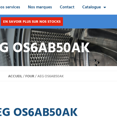
os services
Nos marques
Contact
Catalogue
EN SAVOIR PLUS SUR NOS STOCKS
G OS6AB50AK
ACCUEIL
/
FOUR
/ AEG OS6AB50AK
EG OS6AB50AK