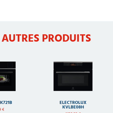
 AUTRES PRODUITS
K721B
ELECTROLUX
KVLBE08H
99
€