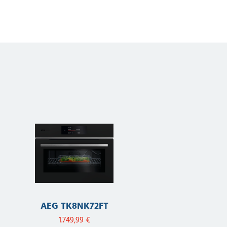
AEG TK8NK72FT
1.749,99
€