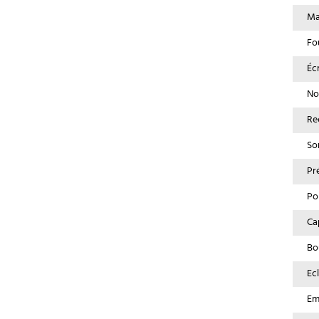
Ma
Fo
Éc
No
Re
So
Pr
Po
Cap
Bo
Ec
Em