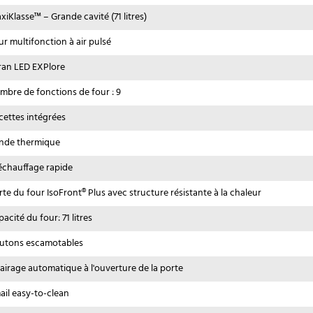
xiKlasse™ – Grande cavité (71 litres)
ur multifonction à air pulsé
ran LED EXPlore
mbre de fonctions de four : 9
cettes intégrées
nde thermique
échauffage rapide
rte du four IsoFront® Plus avec structure résistante à la chaleur
acité du four: 71 litres
utons escamotables
lairage automatique à l'ouverture de la porte
ail easy-to-clean