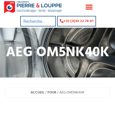
+32 (0)63 22 78 41
AEG OM5NK40K
ACCUEIL
/
FOUR
/ AEG OM5NK40K