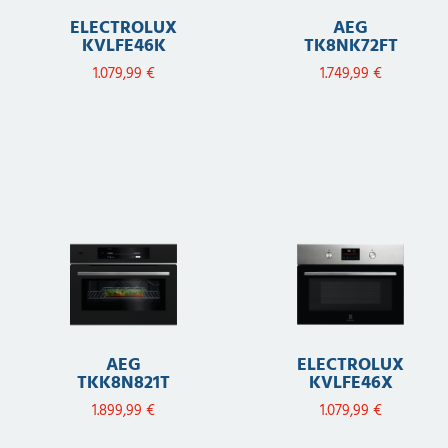
ELECTROLUX
AEG
KVLFE46K
TK8NK72FT
1.079,99
€
1.749,99
€
AEG
ELECTROLUX
TKK8N821T
KVLFE46X
1.899,99
€
1.079,99
€