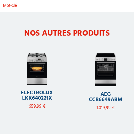
Mot-clé
NOS AUTRES PRODUITS
ELECTROLUX
AEG
LKK640221X
CCB6649ABM
659,99
€
1.019,99
€