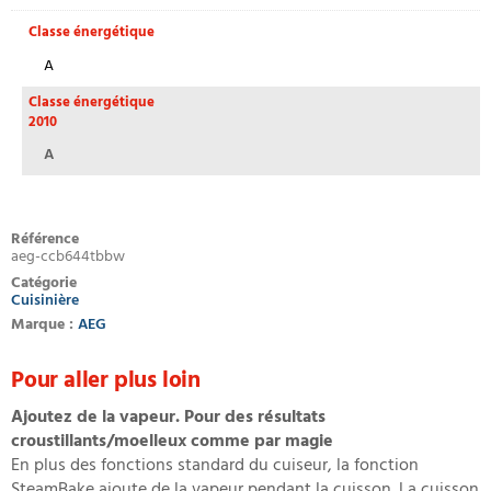
Classe énergétique
A
Classe énergétique
2010
A
Référence
aeg-ccb644tbbw
Catégorie
Cuisinière
Marque :
AEG
Pour aller plus loin
Ajoutez de la vapeur. Pour des résultats
croustillants/moelleux comme par magie
En plus des fonctions standard du cuiseur, la fonction
SteamBake ajoute de la vapeur pendant la cuisson. La cuisson