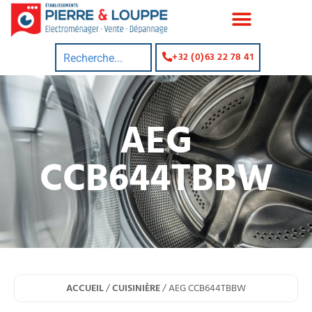
+32 (0)63 22 78 41
AEG
CCB644TBBW
ACCUEIL
/
CUISINIÈRE
/ AEG CCB644TBBW