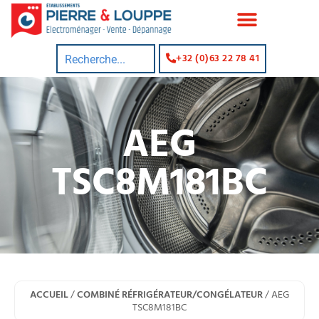
+32 (0)63 22 78 41
AEG
TSC8M181BC
ACCUEIL
/
COMBINÉ RÉFRIGÉRATEUR/CONGÉLATEUR
/ AEG
TSC8M181BC