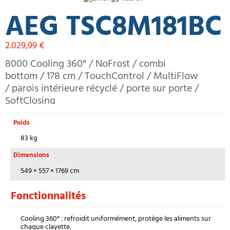
AEG TSC8M181BC
2.029,99
€
8000 Cooling 360° / NoFrost / combi
bottom / 178 cm / TouchControl / MultiFlow
/ parois intérieure récyclé / porte sur porte /
SoftClosing
Poids
83 kg
Dimensions
549 × 557 × 1769 cm
Fonctionnalités
Cooling 360° : refroidit uniformément, protège les aliments sur
chaque clayette.