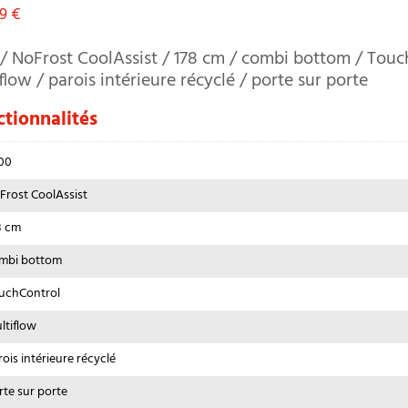
99
€
/ NoFrost CoolAssist / 178 cm / combi bottom / Touc
flow / parois intérieure récyclé / porte sur porte
tionnalités
00
Frost CoolAssist
8 cm
mbi bottom
uchControl
ltiflow
rois intérieure récyclé
rte sur porte