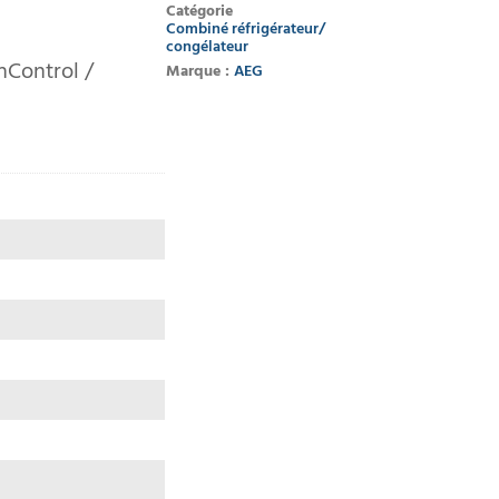
Catégorie
Combiné réfrigérateur/
congélateur
hControl /
Marque :
AEG