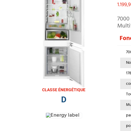
1.199,
7000 
Multi
Fonc
70
No
17
co
CLASSE ÉNERGÉTIQUE
To
D
Mu
pa
po