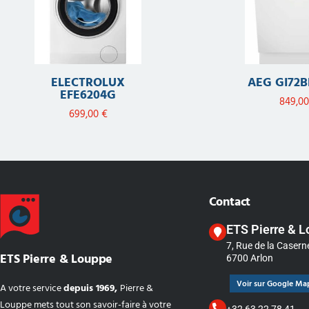
ELECTROLUX
AEG GI72
EFE6204G
849,0
699,00
€
Contact
ETS Pierre & 
7, Rue de la Casern
ETS Pierre & Louppe
6700 Arlon
Voir sur Google Ma
A votre service
depuis 1969,
Pierre &
Louppe mets tout son savoir-faire à votre