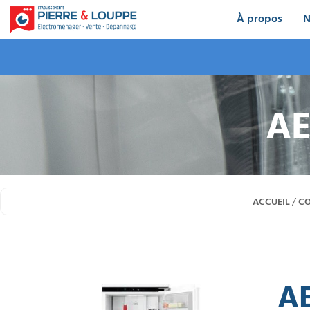
À propos
N
AE
ACCUEIL
/
CO
A