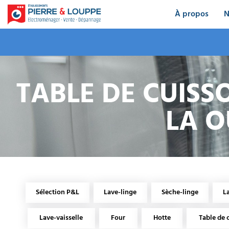
À propos
N
TABLE DE CUISS
LA O
Sélection P&L
Lave-linge
Sèche-linge
L
Lave-vaisselle
Four
Hotte
Table de 