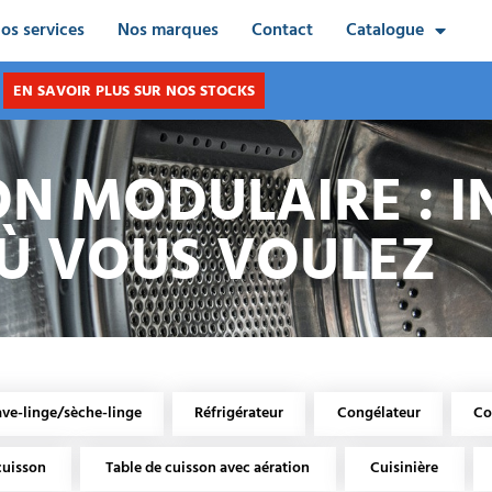
os services
Nos marques
Contact
Catalogue
EN SAVOIR PLUS SUR NOS STOCKS
ON MODULAIRE : I
Ù VOUS VOULEZ
ave-linge/sèche-linge
Réfrigérateur
Congélateur
Co
cuisson
Table de cuisson avec aération
Cuisinière