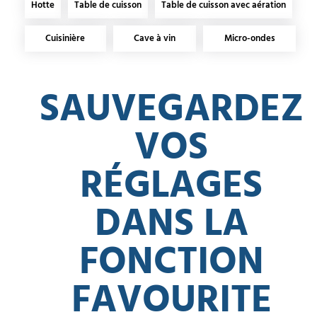
Hotte
Table de cuisson
Table de cuisson avec aération
Cuisinière
Cave à vin
Micro-ondes
SAUVEGARDEZ
VOS
RÉGLAGES
DANS LA
FONCTION
FAVOURITE